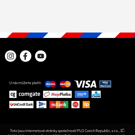
U nás můžete platit:
Toto jsou internetové stránky společnosti PLG Czech Republic, s.r.o., IČ: