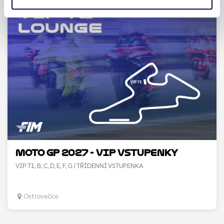
získali v důsledku toho, že používáte jejich služby. Jaké
typy cookies používáme, naleznete níže. Možnosti
zpracování upravíte zaškrtnutím příslušné varianty. Svoji
volbu můžete kdykoliv změnit v zápatí stránky v záložce
„Cookies a jejich nastavení“.
MOTO GP 2027 - VIP vstupenky
VIP T1, B, C, D, E, F, G / TŘÍDENNÍ VSTUPENKA
Ostrovačice