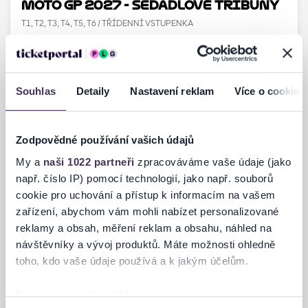
MOTO GP 2027 - Sedadlové tribuny
T1, T2, T3, T4, T5, T6 / TŘÍDENNÍ VSTUPENKA
Ostrovačice
Souhlas
Detaily
Nastavení reklam
Více o cookies
Zodpovědné používání vašich údajů
My a
naši 1022 partneři
zpracováváme vaše údaje (jako
např. číslo IP) pomocí technologií, jako např. souborů
cookie pro uchování a přístup k informacím na vašem
zařízení, abychom vám mohli nabízet personalizované
reklamy a obsah, měření reklam a obsahu, náhled na
návštěvníky a vývoj produktů. Máte možnosti ohledně
toho, kdo vaše údaje používá a k jakým účelům.
Pokud to povolíte, rádi bychom také: