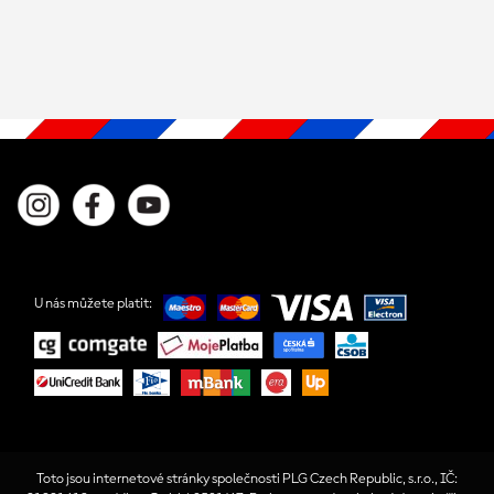
U nás můžete platit:
Toto jsou internetové stránky společnosti PLG Czech Republic, s.r.o., IČ: