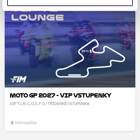
získali v důsledku toho, že používáte jejich služby. Jaké
typy cookies používáme, naleznete níže. Možnosti
zpracování upravíte zaškrtnutím příslušné varianty. Svoji
volbu můžete kdykoliv změnit v zápatí stránky v záložce
„Cookies a jejich nastavení“.
MOTO GP 2027 - VIP vstupenky
VIP T1, B, C, D, E, F, G / TŘÍDENNÍ VSTUPENKA
Ostrovačice