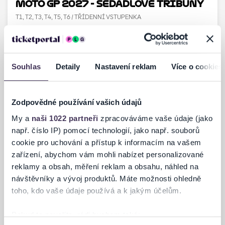
MOTO GP 2027 - Sedadlové tribuny
T1, T2, T3, T4, T5, T6 / TŘÍDENNÍ VSTUPENKA
Ostrovačice
Souhlas
Detaily
Nastavení reklam
Více o cookies
Zodpovědné používání vašich údajů
My a
naši 1022 partneři
zpracováváme vaše údaje (jako
např. číslo IP) pomocí technologií, jako např. souborů
cookie pro uchování a přístup k informacím na vašem
zařízení, abychom vám mohli nabízet personalizované
reklamy a obsah, měření reklam a obsahu, náhled na
návštěvníky a vývoj produktů. Máte možnosti ohledně
toho, kdo vaše údaje používá a k jakým účelům.
Pokud to povolíte, rádi bychom také: