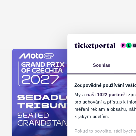
Souhlas
Zodpovědné používání vaši
My a
naši 1022 partneři
zpra
pro uchování a přístup k in
měření reklam a obsahu, náh
k jakým účelům.
Pokud to povolíte, rádi bych