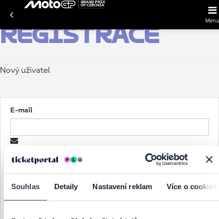
Menu
Registrace
Nový uživatel
E-mail
Heslo
Souhlas
Detaily
Nastavení reklam
Více o cookies
Zadejte heslo znovu