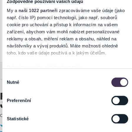
Zodpovědné používání vašich údajů
My a
naši 1022 partneři
zpracováváme vaše údaje (jako
např. číslo IP) pomocí technologií, jako např. souborů
cookie pro uchování a přístup k informacím na vašem
Souhlasím s
obchodními podmínkami prodejní sítě
zařízení, abychom vám mohli nabízet personalizované
TICKETPORTAL
a beru na vědomí <a
reklamy a obsah, měření reklam a obsahu, náhled na
href='https://www.ticketportal.cz/Article/10363'
target='_blank'>poučení o zpracování osobních údajů.</a>.
návštěvníky a vývoj produktů. Máte možnosti ohledně
toho, kdo vaše údaje používá a k jakým účelům.
Pokud to povolíte, rádi bychom také:
Registrovat
Shromažďovali informace o vaší geografické poloze,
Výběr
Nutné
které mohou být přesné na několik metrů
souhlasu
Identifikovali vaše zařízení pomocí aktivního
Registrace je rychlá a
skenování pro konkrétní charakteristiky (otisk prstu)
Preferenční
jednoduchá
Zjistěte více o tom, jak zpracováváme vaše osobní údaje,
a nastavte si předvolby v
části s podrobnostmi
. Svůj
Co získáte po registraci?
Statistické
souhlas můžete kdykoliv změnit nebo odvolat v části
Po registracii ziskate 1
Prohlášení o souborech cookie.